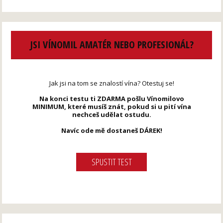
JSI VÍNOMIL AMATÉR NEBO PROFESIONÁL?
Jak jsi na tom se znalostí vína? Otestuj se!
Na konci testu ti ZDARMA pošlu Vínomilovo
MINIMUM, které musíš znát, pokud si u pití vína
nechceš udělat ostudu.
Navíc ode mě dostaneš DÁREK!
SPUSTIT TEST