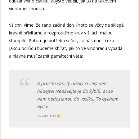
edukativního článku, abyste věděli, jak to na takovém
vinobraní chodívá.
Všichni víme, že ráno začíná den. Proto se vždy na sklepě
krásně přivítáme a rozproudíme krev v žilách malou
štamprlí. Potom je potřeba si říct, co nás dnes čeká –
jakou odrůdu budeme sbírat, jak to ve vinohradu vypadá
a hlavně musí zaznít památeční věta:
A prosím vás, ty nůžky si celý den
hlídejte! Nedávejte je do kýblů, ať se
nám nedostanou do vozíku. To bychom
byli v …
Vy víte, kde