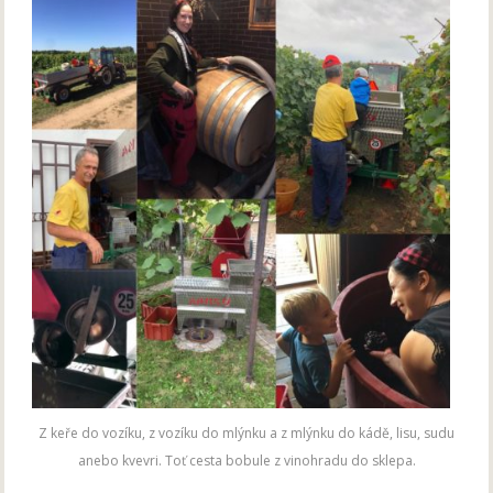
Z keře do vozíku, z vozíku do mlýnku a z mlýnku do kádě, lisu, sudu
anebo kvevri. Toť cesta bobule z vinohradu do sklepa.