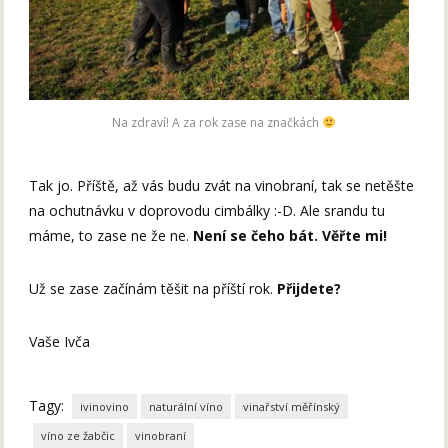
Na zdraví! A za rok zase na značkách
Tak jo. Příště, až vás budu zvát na vinobraní, tak se netěšte
na ochutnávku v doprovodu cimbálky :-D. Ale srandu tu
máme, to zase ne že ne.
Není se čeho bát. Věřte mi!
Už se zase začínám těšit na příští rok.
Přijdete?
Vaše Ivča
Tagy:
ivinovino
naturální víno
vinařství měřínský
víno ze žabčic
vinobraní