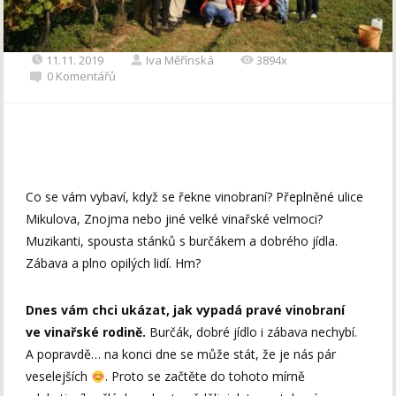
11.11. 2019
Iva Měřínská
3894x
0 Komentářů
Co se vám vybaví, když se řekne vinobraní? Přeplněné ulice
Mikulova, Znojma nebo jiné velké vinařské velmoci?
Muzikanti, spousta stánků s burčákem a dobrého jídla.
Zábava a plno opilých lidí. Hm?
Dnes vám chci ukázat, jak vypadá pravé vinobraní
ve vinařské rodině.
Burčák, dobré jídlo i zábava nechybí.
A popravdě… na konci dne se může stát, že je nás pár
veselejších
. Proto se začtěte do tohoto mírně