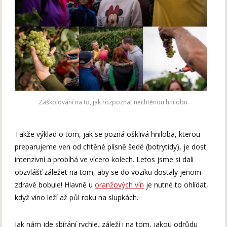
Zaškolování na to, jak rozpoznat nechtěnou hnilobu.
Takže výklad o tom, jak se pozná ošklivá hniloba, kterou
preparujeme ven od chtěné plísně šedé (botrytidy), je dost
intenzivní a probíhá ve vícero kolech. Letos jsme si dali
obzvlášť záležet na tom, aby se do vozíku dostaly jenom
zdravé bobule! Hlavně u
oranžových vín
je nutné to ohlídat,
když víno leží až půl roku na slupkách.
Jak nám jde sbírání rychle, záleží i na tom, jakou odrůdu