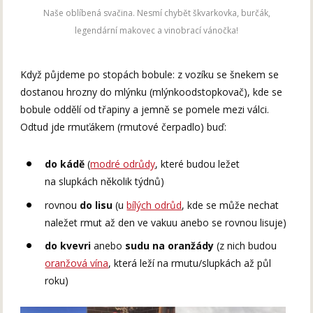
Naše oblíbená svačina. Nesmí chybět škvarkovka, burčák,
legendární makovec a vinobrací vánočka!
Když půjdeme po stopách bobule: z vozíku se šnekem se
dostanou hrozny do mlýnku (mlýnkoodstopkovač), kde se
bobule oddělí od třapiny a jemně se pomele mezi válci.
Odtud jde rmuťákem (rmutové čerpadlo) buď:
do kádě
(
modré odrůdy
, které budou ležet
na slupkách několik týdnů)
rovnou
do lisu
(u
bílých odrůd
, kde se může nechat
naležet rmut až den ve vakuu anebo se rovnou lisuje)
do kvevri
anebo
sudu na oranžády
(z nich budou
oranžová vína
, která leží na rmutu/slupkách až půl
roku)