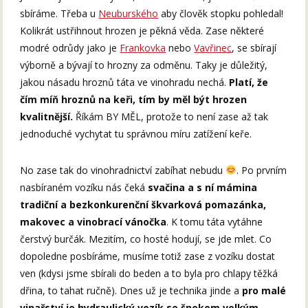
sbíráme. Třeba u
Neuburského
aby člověk stopku pohledal!
Kolikrát ustřihnout hrozen je pěkná věda. Zase některé
modré odrůdy jako je
Frankovka
nebo
Vavřinec
, se sbírají
výborně a bývají to hrozny za odměnu. Taky je důležitý,
jakou násadu hroznů táta ve vinohradu nechá.
Platí, že
čím míň hroznů na keři, tím by měl být hrozen
kvalitnější.
Říkám BY MĚL, protože to není zase až tak
jednoduché vychytat tu správnou míru zatížení keře.
No zase tak do vinohradnictví zabíhat nebudu
. Po prvním
nasbíraném vozíku nás čeká
svačina a s ní mámina
tradiční a bezkonkurenční škvarková pomazánka,
makovec a vinobrací vánočka
. K tomu táta vytáhne
čerstvý burčák. Mezitím, co hosté hodují, se jde mlet. Co
dopoledne posbíráme, musíme totiž zase z vozíku dostat
ven (kdysi jsme sbírali do beden a to byla pro chlapy těžká
dřina, to tahat ručně). Dnes už je technika jinde a
pro malé
vinařství je hydraulický vozík se šnekem velkým