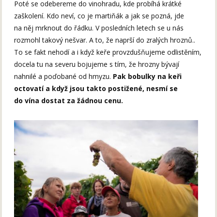
Poté se odebereme do vinohradu, kde probíhá krátké
zaškolení. Kdo neví, co je martiňák a jak se pozná, jde
na něj mrknout do řádku. V posledních letech se u nás
rozmohl takový nešvar. A to, že naprší do zralých hroznů..
To se fakt nehodí a i když keře provzdušňujeme odlistěním,
docela tu na severu bojujeme s tím, že hrozny bývají
nahnilé a poďobané od hmyzu.
Pak bobulky na keři
octovatí a když jsou takto postižené, nesmí se
do vína dostat za žádnou cenu.