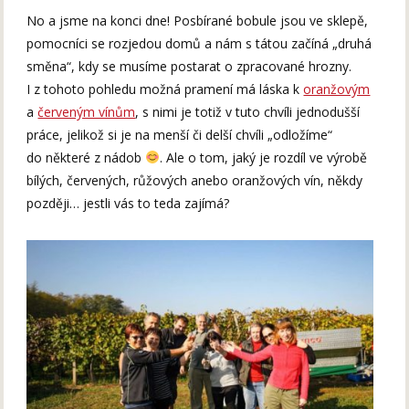
No a jsme na konci dne! Posbírané bobule jsou ve sklepě,
pomocníci se rozjedou domů a nám s tátou začíná „druhá
směna“, kdy se musíme postarat o zpracované hrozny.
I z tohoto pohledu možná pramení má láska k
oranžovým
a
červeným vínům
, s nimi je totiž v tuto chvíli jednodušší
práce, jelikož si je na menší či delší chvíli „odložíme“
do některé z nádob
. Ale o tom, jaký je rozdíl ve výrobě
bílých, červených, růžových anebo oranžových vín, někdy
později… jestli vás to teda zajímá?