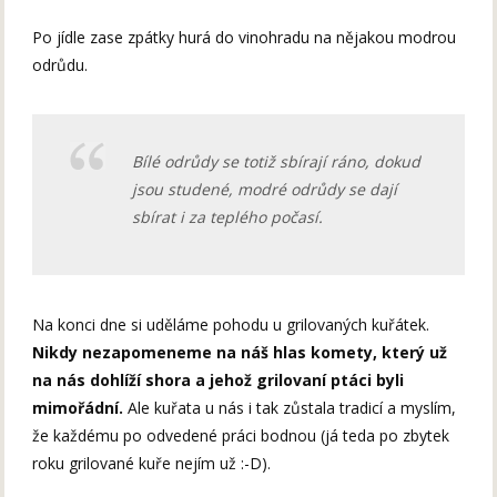
Po jídle zase zpátky hurá do vinohradu na nějakou modrou
odrůdu.
Bílé odrůdy se totiž sbírají ráno, dokud
jsou studené, modré odrůdy se dají
sbírat i za teplého počasí.
Na konci dne si uděláme pohodu u grilovaných kuřátek.
Nikdy nezapomeneme na náš hlas komety, který už
na nás dohlíží shora a jehož grilovaní ptáci byli
mimořádní.
Ale kuřata u nás i tak zůstala tradicí a myslím,
že každému po odvedené práci bodnou (já teda po zbytek
roku grilované kuře nejím už :-D).