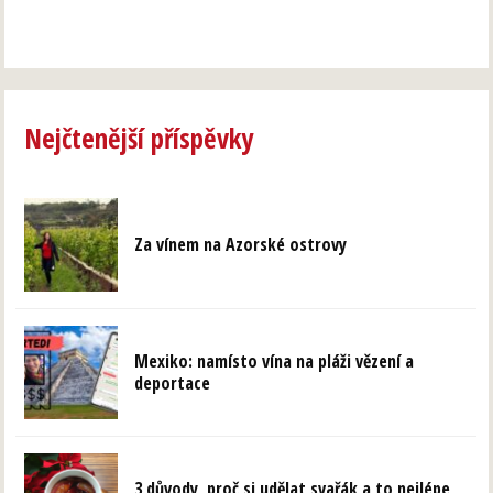
Nejčtenější příspěvky
Za vínem na Azorské ostrovy
Mexiko: namísto vína na pláži vězení a
deportace
3 důvody, proč si udělat svařák a to nejlépe