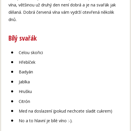
vína, většinou už druhý den není dobrá a je na svařák jak
dělaná. Dobrá červená vína vám vydrží otevřená několik
dnů.
Bílý svařák
Celou skořici
Hřebíček
Badyán
Jablka
Hrušku
Citrón
Med na doslazení (pokud nechcete sladit cukrem)
No a to hlavní je bílé víno :-).