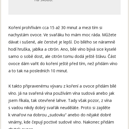
Koření prohřívám cca 15 až 30 minut a mezi tím si
nachystám ovoce. Ve svařáku ho mám moc ráda. Můžete
dávat i sušené, ale čerstvé je lepší. Do bílého se náramně
hodí hruška, jablka a citrón. Ano, bílé víno bývá sice kyselé
samo o sobě dost, ale citrón tomu dodá ještě šťávu. Část
ovoce dám vařit do koření ještě před tím, než přidám víno
a to tak na posledních 10 minut.
K takto připravenému vývaru z koření a ovoce přidám bílé
víno. Já na svařená vína používám vína sudová anebo jak
jsem říkala, tak otevřené lahve. Tady však pozor, z vína
s vadou nikdy dobrý svařák neuděláte. Proto si zajděte
k vinařovi na dobrou „sudovku“ anebo do nějaké dobré
vinárny, kde čepují poctivé sudové víno. Nakonec přidám