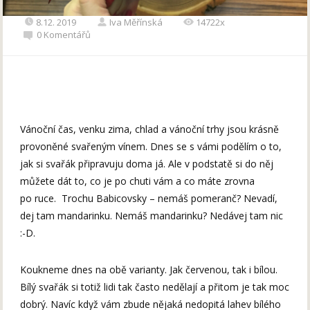
8.12. 2019
Iva Měřínská
14722x
0 Komentářů
Vánoční čas, venku zima, chlad a vánoční trhy jsou krásně
provoněné svařeným vínem. Dnes se s vámi podělím o to,
jak si svařák připravuju doma já. Ale v podstatě si do něj
můžete dát to, co je po chuti vám a co máte zrovna
po ruce. Trochu Babicovsky – nemáš pomeranč? Nevadí,
dej tam mandarinku. Nemáš mandarinku? Nedávej tam nic
:-D.
Koukneme dnes na obě varianty. Jak červenou, tak i bílou.
Bílý svařák si totiž lidi tak často nedělají a přitom je tak moc
dobrý. Navíc když vám zbude nějaká nedopitá lahev bílého