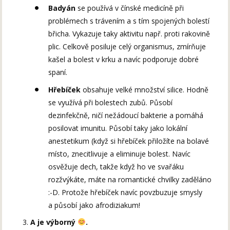
Badyán
se používá v čínské medicíně při
problémech s trávením a s tím spojených bolestí
břicha. Vykazuje taky aktivitu např. proti rakovině
plic. Celkově posiluje celý organismus, zmírňuje
kašel a bolest v krku a navíc podporuje dobré
spaní.
Hřebíček
obsahuje velké množství silice. Hodně
se využívá při bolestech zubů. Působí
dezinfekčně, ničí nežádoucí bakterie a pomáhá
posilovat imunitu. Působí taky jako lokální
anestetikum (když si hřebíček přiložíte na bolavé
místo, znecitlivuje a eliminuje bolest. Navíc
osvěžuje dech, takže když ho ve svařáku
rozžvýkáte, máte na romantické chvilky zaděláno
:-D. Protože hřebíček navíc povzbuzuje smysly
a působí jako afrodiziakum!
A je výborný
.