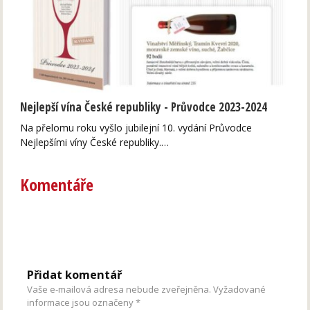
Nejlepší vína České republiky - Průvodce 2023-2024
Na přelomu roku vyšlo jubilejní 10. vydání Průvodce
Nejlepšími víny České republiky.…
Komentáře
Přidat komentář
Vaše e-mailová adresa nebude zveřejněna.
Vyžadované
informace jsou označeny
*