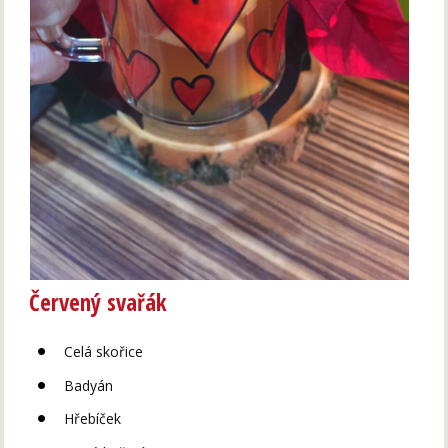
Červený svařák
Celá skořice
Badyán
Hřebíček