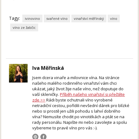
Tagy:
ivinovino
svařené víno
vinařství měřínský
víno
víno ze žabčic
Iva Měřínská
Jsem dcera vinaře a milovnice vína. Na stránce
našeho malého rodinného vinařství vám chci
ukázat, jaký život žije naše víno, než doputuje do
vaší skleničky.
Příběh našeho vinařství si přečtěte
zde >>
Rádi byste ochutnali víno vyrobené
netradiční cestou, pořídili nevšední dárek pro blízké
nebo si prostě jen užili pohodu s lahví dobrého
vína? Nemusíte chodit po vinotékách a ptát se na
rady personálu. Napište mi nebo zavolejte a spolu
vybereme to pravé víno pro vás :-).