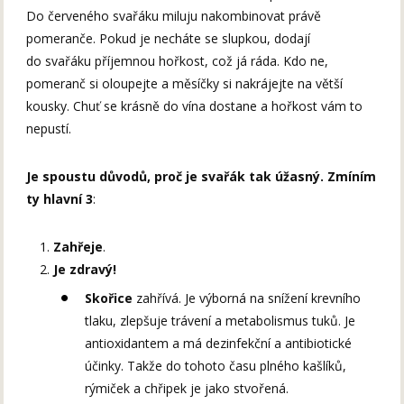
Do červeného svařáku miluju nakombinovat právě
pomeranče. Pokud je necháte se slupkou, dodají
do svařáku příjemnou hořkost, což já ráda. Kdo ne,
pomeranč si oloupejte a měsíčky si nakrájejte na větší
kousky. Chuť se krásně do vína dostane a hořkost vám to
nepustí.
Je spoustu důvodů, proč je svařák tak úžasný. Zmíním
ty hlavní 3
:
Zahřeje
.
Je zdravý!
Skořice
zahřívá. Je výborná na snížení krevního
tlaku, zlepšuje trávení a metabolismus tuků. Je
antioxidantem a má dezinfekční a antibiotické
účinky. Takže do tohoto času plného kašlíků,
rýmiček a chřipek je jako stvořená.