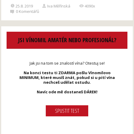
25.8. 2019
Iva Měřínská
4090x
0
Komentářů
JSI VÍNOMIL AMATÉR NEBO PROFESIONÁL?
Jak jsi na tom se znalostí vína? Otestuj se!
Na konci testu ti ZDARMA pošlu Vínomilovo
MINIMUM, které musíš znát, pokud si u pití vína
nechceš udělat ostudu.
Navíc ode mě dostaneš DÁREK!
SPUSTIT TEST