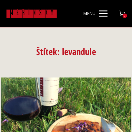
MENU
0
Štítek: levandule