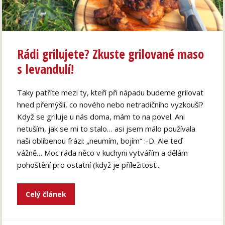
Rádi grilujete? Zkuste grilované maso
s levandulí!
Taky patříte mezi ty, kteří při nápadu budeme grilovat
hned přemýšlí, co nového nebo netradičního vyzkouší?
Když se griluje u nás doma, mám to na povel. Ani
netuším, jak se mi to stalo… asi jsem málo používala
naši oblíbenou frázi: „neumím, bojím“ :-D. Ale teď
vážně… Moc ráda něco v kuchyni vytvářím a dělám
pohoštění pro ostatní (když je příležitost...
Celý článek