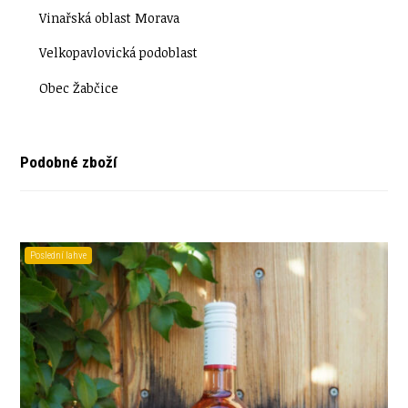
Vinařská oblast Morava
Velkopavlovická podoblast
Obec Žabčice
Podobné zboží
Poslední lahve
Novinka