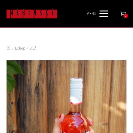
MENU
0
/
Eshop
/
BÍLÁ