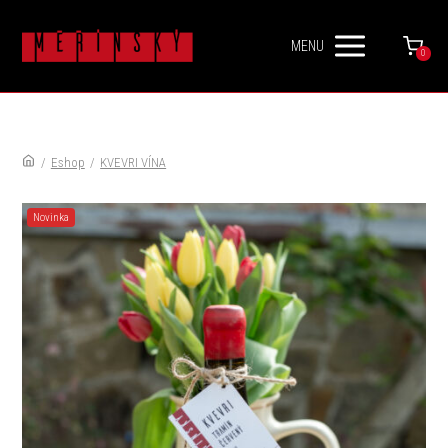
MENU
0
/
Eshop
/
KVEVRI VÍNA
Novinka