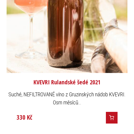
KVEVRI Tramín červený & Veltlínské zelené 2023
KVEVRI Veltlínské zelené 2022
KVEVRI Rulandské šedé 2021
Suché, NEFILTROVANÉ víno z Gruzinských nádob KVEVRI.
Suché, NEFILTROVANÉ víno z Gruzínských nádob KVEVRI.
Suché, NEFILTROVANÉ víno z Gruzínských nádob KVEVRI.
Osm měsíců…
Osm měsíců…
Toto spojení…
330
390
330
Kč
Kč
Kč