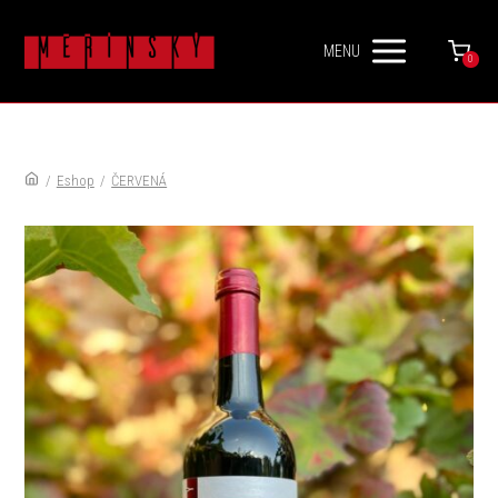
MENU
0
/
Eshop
/
ČERVENÁ